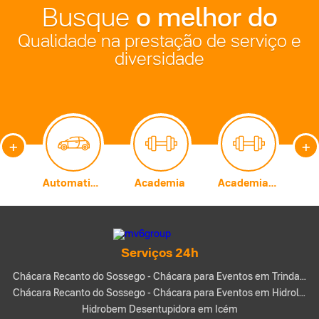
o melhor do
Busque
Qualidade na prestação de serviço e
diversidade
+
+
Carburadores
Automatização Comercial
Academia
Academia de Artes Marciais
A
Serviços 24h
Chácara Recanto do Sossego - Chácara para Eventos em Trindade-GO
Chácara Recanto do Sossego - Chácara para Eventos em Hidrolândia-GO
Hidrobem Desentupidora em Icém