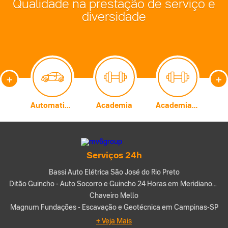
Qualidade na prestação de serviço e
diversidade
+
+
Carburadores
Automatização Comercial
Academia
Academia de Artes Marciais
A
Serviços 24h
Bassi Auto Elétrica São José do Rio Preto
Ditão Guincho - Auto Socorro e Guincho 24 Horas em Meridiano-SP
Chaveiro Mello
Magnum Fundações - Escavação e Geotécnica em Campinas-SP
+ Veja Mais