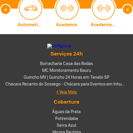
+
+
Carburadores
Automatização Comercial
Academia
Academia de Artes Marciais
A
Serviços 24h
Borracharia Casa das Rodas
MC Monitoramento Bauru
Guincho MV | Guincho 24 Horas em Tanabi-SP
Chácara Recanto do Sossego - Chácara para Eventos em Inhumas-GO
+ Veja Mais
Cobertura
Águas da Prata
Potirendaba
Serra Azul
Várzea Paulista