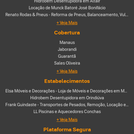
Hidrobem Desentupidora em Altair
Locação de Munck Batoré José Bonifácio
Renato Rodas & Pneus - Reforma de Pneus, Balanceamento, Vulcanização Lateral, Suspensão e Borracharia Móvel 24 Horas em Catalão-GO
+ Veja Mais
Cobertura
Manaus
Jaborandi
Guarantã
Sales Oliveira
+ Veja Mais
Estabelecimentos
Elsa Móveis e Decorações - Loja de Móveis e Decorações em Monte Alto-SP
Hidrobem Desentupidora em Orindiúva
Frank Guindaste - Transportes de Pesados, Remoção, Locação e Aluguel de Guindastes em Francisco Morato-SP
LL Piscinas e Aquecedores Conchas
+ Veja Mais
Plataforma Segura