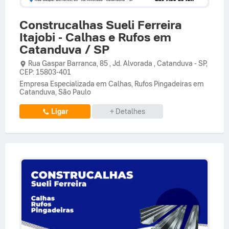
Construcalhas Sueli Ferreira
Itajobi - Calhas e Rufos em
Catanduva / SP
Rua Gaspar Barranca,
85 ,
Jd. Alvorada
,
Catanduva
-
SP
,
CEP: 15803-401
Empresa Especializada em Calhas, Rufos Pingadeiras em
Catanduva, São Paulo
Ligar
+ Detalhes