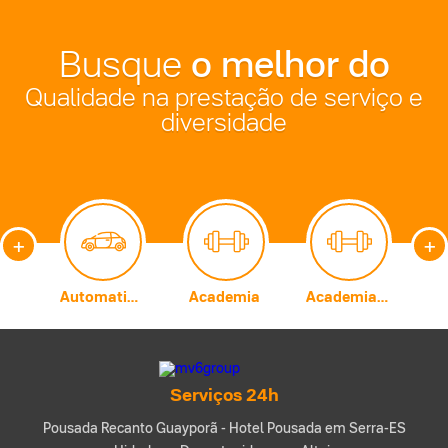
o melhor do
Busque
Qualidade na prestação de serviço e
diversidade
+
+
Carburadores
Automatização Comercial
Academia
Academia de Artes Marciais
A
Serviços 24h
Pousada Recanto Guayporã - Hotel Pousada em Serra-ES