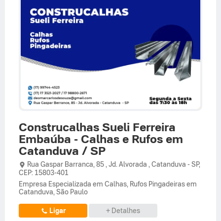
Construcalhas Sueli Ferreira
Embaúba - Calhas e Rufos em
Catanduva / SP
Rua Gaspar Barranca,
85 ,
Jd. Alvorada
,
Catanduva
-
SP
,
CEP: 15803-401
Empresa Especializada em Calhas, Rufos Pingadeiras em
Catanduva, São Paulo
Ligar
+ Detalhes