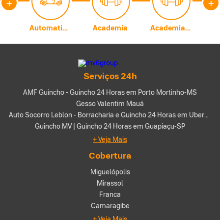
+
+
Carburadores
Automatização Comercial
Academia
Academia de Artes Marciais
A
Serviços 24h
AMF Guincho - Guincho 24 Horas em Porto Mortinho-MS
Gesso Valentim Mauá
Auto Socorro Leblon - Borracharia e Guincho 24 Horas em Uberaba-MG
Guincho MV | Guincho 24 Horas em Guapiaçu-SP
+ Veja Mais
Cobertura
Miguelópolis
Mirassol
Franca
Camaragibe
+ Veja Mais