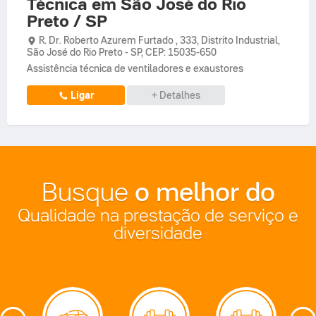
Técnica em São José do Rio
Preto / SP
R. Dr. Roberto Azurem Furtado ,
333,
Distrito Industrial
,
São José do Rio Preto
-
SP
,
CEP: 15035-650
Assistência técnica de ventiladores e exaustores
Ligar
+ Detalhes
o melhor do
Busque
Qualidade na prestação de serviço e
diversidade