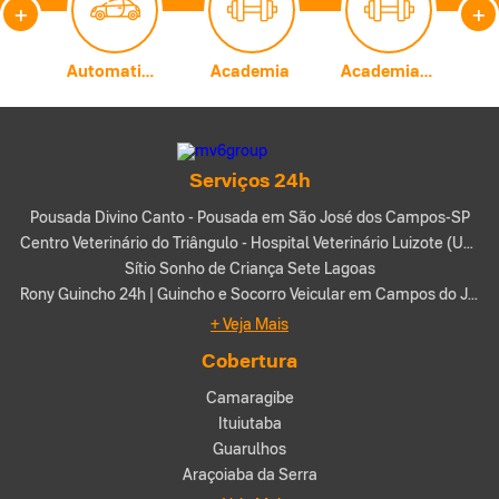
+
+
Carburadores
Automatização Comercial
Academia
Academia de Artes Marciais
A
Serviços 24h
Pousada Divino Canto - Pousada em São José dos Campos-SP
Centro Veterinário do Triângulo - Hospital Veterinário Luizote (Uberlândia-MG)
Sítio Sonho de Criança Sete Lagoas
Rony Guincho 24h | Guincho e Socorro Veicular em Campos do Jordão - SP
+ Veja Mais
Cobertura
Camaragibe
Ituiutaba
Guarulhos
Araçoiaba da Serra