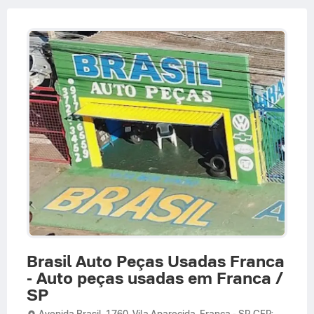
Brasil Auto Peças Usadas Franca
- Auto peças usadas em Franca /
SP
Avenida Brasil,
1760,
Vila Aparecida
,
Franca
-
SP
,
CEP: