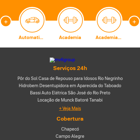
+
+
Carburadores
Automatização Comercial
Academia
Academia de Artes Marciais
A
Serviços 24h
Pôr do Sol Casa de Repouso para Idosos Rio Negrinho
Hidrobem Desentupidora em Aparecida do Taboado
Bassi Auto Elétrica São José do Rio Preto
Locação de Munck Batoré Tanabi
+ Veja Mais
Cobertura
Chapecó
Campo Alegre