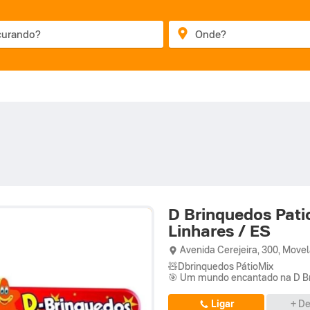
D Brinquedos Pati
Linhares / ES
Avenida Cerejeira,
300,
Movel
🧸Dbrinquedos PátioMix
🎯 Um mundo encantado na D B
Ligar
+ De