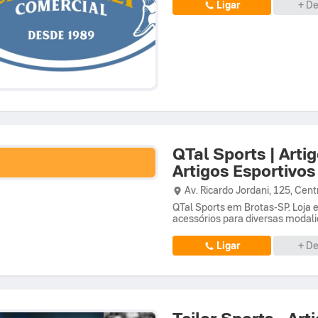
Ligar
+ De
QTal Sports | Arti
Artigos Esportivo
Av. Ricardo Jordani,
125,
Cent
QTal Sports em Brotas-SP. Loja e
acessórios para diversas modali
Ligar
+ De
Teilor Sports - Ar