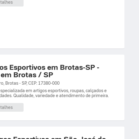
talhes
gos Esportivos em Brotas-SP -
s em Brotas / SP
ro
,
Brotas
-
SP
,
CEP: 17380-000
specializada em artigos esportivos, roupas, calçados e
dades. Qualidade, variedade e atendimento de primeira.
talhes
tigos Esportivos em São José do