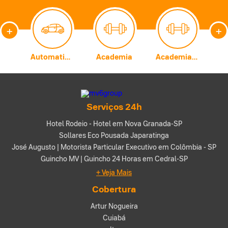
+
+
Carburadores
Automatização Comercial
Academia
Academia de Artes Marciais
A
Serviços 24h
Hotel Rodeio - Hotel em Nova Granada-SP
Sollares Eco Pousada Japaratinga
José Augusto | Motorista Particular Executivo em Colômbia - SP
Guincho MV | Guincho 24 Horas em Cedral-SP
+ Veja Mais
Cobertura
Artur Nogueira
Cuiabá