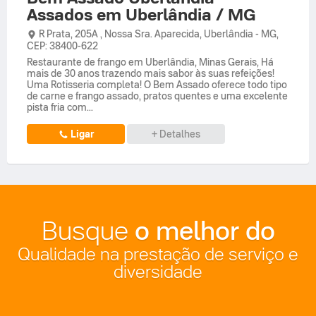
Assados em Uberlândia / MG
R Prata,
205A ,
Nossa Sra. Aparecida
,
Uberlândia
-
MG
,
CEP: 38400-622
Restaurante de frango em Uberlândia, Minas Gerais, Há
mais de 30 anos trazendo mais sabor às suas refeições!
Uma Rotisseria completa! O Bem Assado oferece todo tipo
de carne e frango assado, pratos quentes e uma excelente
pista fria com...
Ligar
+ Detalhes
o melhor do
Busque
Qualidade na prestação de serviço e
diversidade