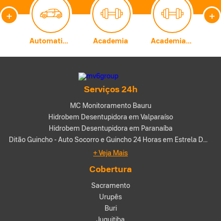
+
+
Carburadores
Automatização Comercial
Academia
Academia de Artes Marciais
A
Serviços 24h
MC Monitoramento Bauru
Hidrobem Desentupidora em Valparaíso
Hidrobem Desentupidora em Paranaíba
Ditão Guincho - Auto Socorro e Guincho 24 Horas em Estrela DOeste-SP
+ Veja Mais
Cobertura
Sacramento
Urupês
Buri
Juquitiba