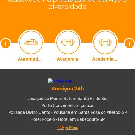
diversidade
+
+
Carburadores
Automatização Comercial
Academia
Academia de Artes Marciais
A
Serviços 24h
Locação de Munck Batoré Santa Fé do Sul
Porto Conveniência Ipojuca
Pousada Divino Canto - Pousada em Santa Rosa do Viterbo-SP
Hotel Rodeio - Hotel em Bebedouro-SP
+ Veja Mais