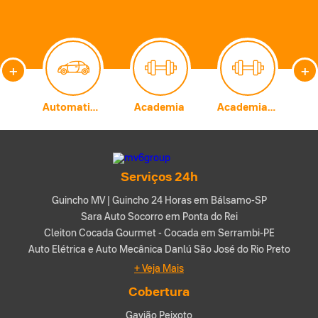
+
+
Carburadores
Automatização Comercial
Academia
Academia de Artes Marciais
A
Serviços 24h
Guincho MV | Guincho 24 Horas em Bálsamo-SP
Sara Auto Socorro em Ponta do Rei
Cleiton Cocada Gourmet - Cocada em Serrambi-PE
Auto Elétrica e Auto Mecânica Danlú São José do Rio Preto
+ Veja Mais
Cobertura
Gavião Peixoto